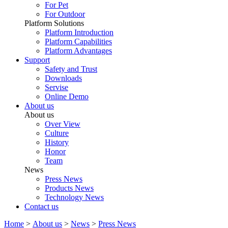
For Pet
For Outdoor
Platform Solutions
Platform Introduction
Platform Capabilities
Platform Advantages
Support
Safety and Trust
Downloads
Servise
Online Demo
About us
About us
Over View
Culture
History
Honor
Team
News
Press News
Products News
Technology News
Contact us
Home
>
About us
>
News
>
Press News