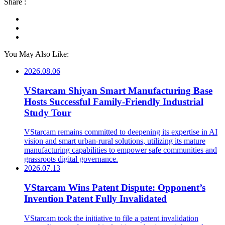
Share :
You May Also Like:
2026.08.06
VStarcam Shiyan Smart Manufacturing Base
Hosts Successful Family-Friendly Industrial
Study Tour
VStarcam remains committed to deepening its expertise in AI
vision and smart urban-rural solutions, utilizing its mature
manufacturing capabilities to empower safe communities and
grassroots digital governance.
2026.07.13
VStarcam Wins Patent Dispute: Opponent’s
Invention Patent Fully Invalidated
VStarcam took the initiative to file a patent invalidation